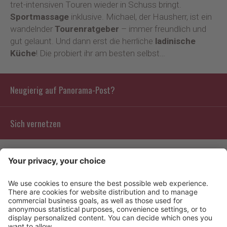
tret-intensiven Touren wieder in Schuss bringt.
Sportmassage
inklusive. Michael, der Hausherr, ist ein
wandelnder
Tourenratgeber
– immer freundlich und
gut gelaunt. Und dann erst die herrliche
ladinische
Küche
! Die probiert ihr am besten selbst…
Neugierig auf Panorama-Post?
Sich vernetzen
Kontakt
Info
Bewertungen