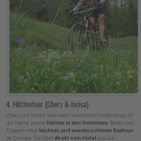
4. Hüttentour (Cherz & Incisa)
Cherz und Incisa. Was nach exotischen Inseln klingt, ist
der Name zweier
Hütten in den Dolomiten
. Beide sind
Etappen einer
leichten und wunderschönen Radtour
ab Corvara. Sie führt
direkt vom Hotel
aus zur