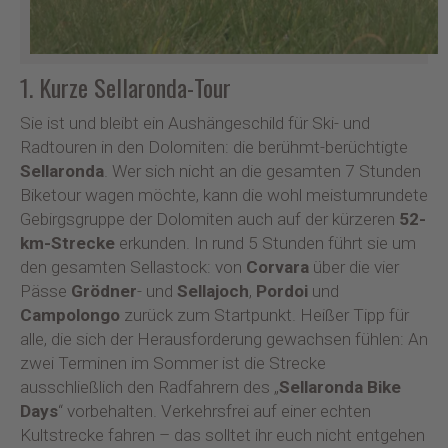
1. Kurze Sellaronda-Tour
Sie ist und bleibt ein Aushängeschild für Ski- und
Radtouren in den Dolomiten: die berühmt-berüchtigte
Sellaronda
. Wer sich nicht an die gesamten 7 Stunden
Biketour wagen möchte, kann die wohl meistumrundete
Gebirgsgruppe der Dolomiten auch auf der kürzeren
52-
km-Strecke
erkunden. In rund 5 Stunden führt sie um
den gesamten Sellastock: von
Corvara
über die vier
Pässe
Grödner
- und
Sellajoch
,
Pordoi
und
Campolongo
zurück zum Startpunkt. Heißer Tipp für
alle, die sich der Herausforderung gewachsen fühlen: An
zwei Terminen im Sommer ist die Strecke
ausschließlich den Radfahrern des „
Sellaronda Bike
Days
“ vorbehalten. Verkehrsfrei auf einer echten
Kultstrecke fahren – das solltet ihr euch nicht entgehen