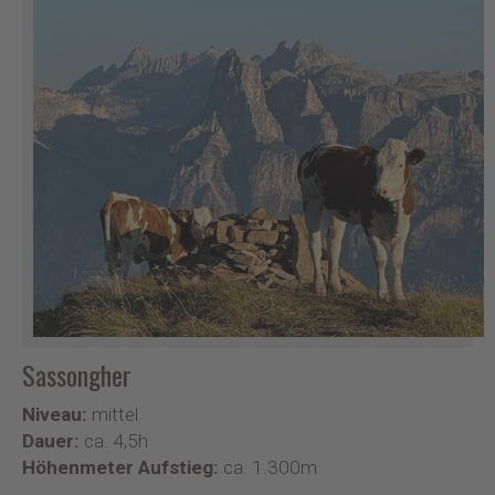
Sassongher
Niveau:
mittel
Dauer:
ca. 4,5h
Höhenmeter Aufstieg:
ca. 1.300m