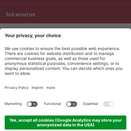
Sich vernetzen
Kontakt
Info
Bewertungen
Partners
©
Sporthotel Panorama
.
CIN: IT021026A18PEHBSMU
Privacy
Barrierefreiheitserklärung
Gourmet
Sitemap
Impressum
Cookie-Einstellungen
produced by