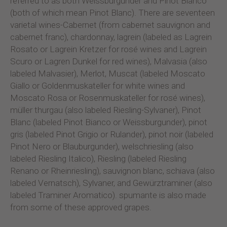
referred to as both Weissburgunder and Pinot Bianco
(both of which mean Pinot Blanc). There are seventeen
varietal wines-Cabernet (from cabernet sauvignon and
cabernet franc), chardonnay, lagrein (labeled as Lagrein
Rosato or Lagrein Kretzer for rosé wines and Lagrein
Scuro or Lagren Dunkel for red wines), Malvasia (also
labeled Malvasier), Merlot, Muscat (labeled Moscato
Giallo or Goldenmuskateller for white wines and
Moscato Rosa or Rosenmuskateller for rosé wines),
müller thurgau (also labeled Riesling-Sylvaner), Pinot
Blanc (labeled Pinot Bianco or Weissburgunder), pinot
gris (labeled Pinot Grigio or Rulander), pinot noir (labeled
Pinot Nero or Blauburgunder), welschriesling (also
labeled Riesling Italico), Riesling (labeled Riesling
Renano or Rheinriesling), sauvignon blanc, schiava (also
labeled Vernatsch), Sylvaner, and Gewürztraminer (also
labeled Traminer Aromatico). spumante is also made
from some of these approved grapes.