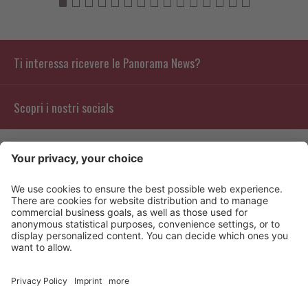
Ti interessa ricevere le Panorama News?
Scopri i nostri socials
Contatto
Info
Recensioni
Partners