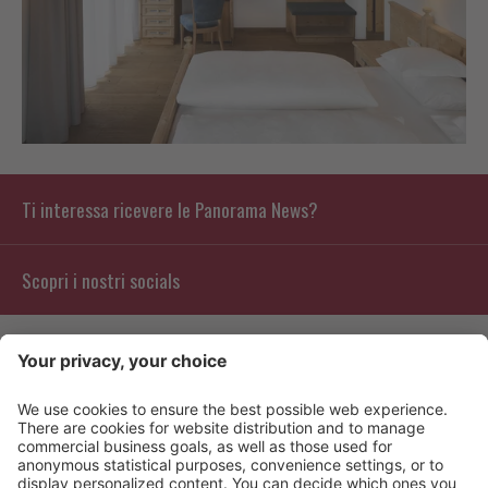
Ti interessa ricevere le Panorama News?
Scopri i nostri socials
Contatto
Info