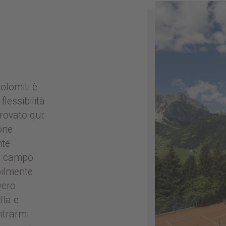
olomiti è
lessibilità
rovato qui:
one
nte
in campo
bilmente
vero
lla e
ntrarmi