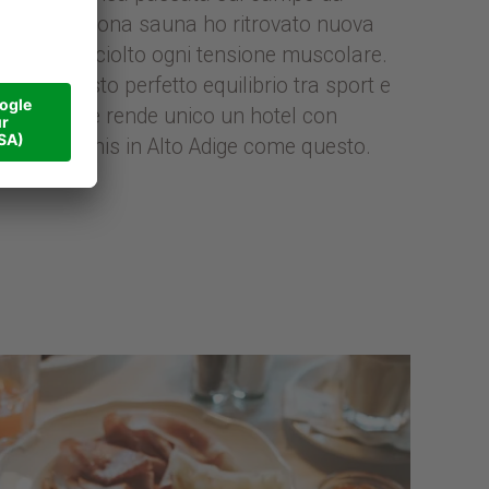
nis. Nella zona sauna ho ritrovato nuova
rgia e ho sciolto ogni tensione muscolare.
 estive
oprio questo perfetto equilibrio tra sport e
essere che rende unico un hotel con
po da tennis in Alto Adige come questo.