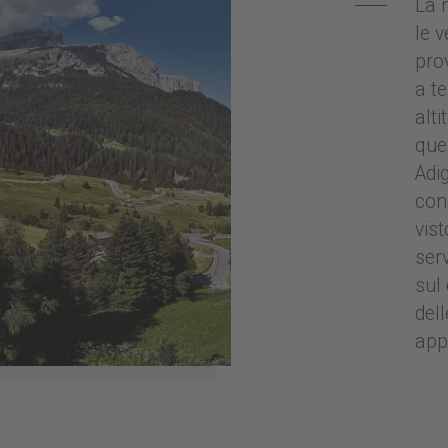
La 
le 
pro
a t
alt
que
Adi
con
vis
serv
sul
del
app