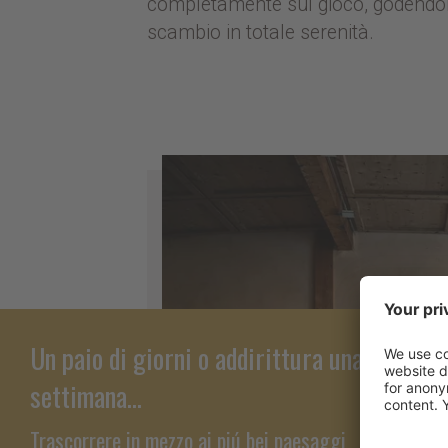
completamente sul gioco, godendo
scambio in totale serenità.
Esperi
Un paio di giorni o addirittura una
settimana...
Sci e D
Trascorrere in mezzo ai piú bei paesaggi
Dolomit