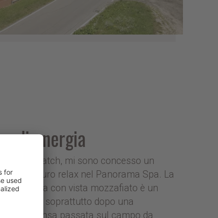
ca di energia
o il mio match, mi sono concesso un
stive
ento di puro relax nel Panorama Spa. La
cina coperta con vista mozzafiato è un
e ed
o paradiso, soprattutto dopo una
ni
tinata intensa passata sul campo da