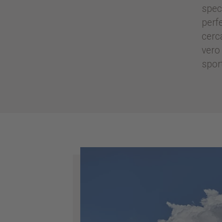
spec
perf
cerc
ver
spor