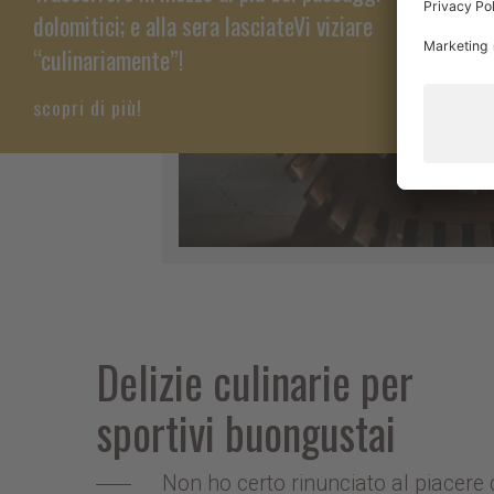
"Spo
dolomitici; e alla sera lasciateVi viziare
S
“culinariamente”!
Ci
scopri di più!
passeg
Altre a
Delizie culinarie per
sportivi buongustai
Non ho certo rinunciato al piacere 