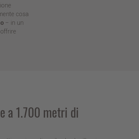
zione
mente cosa
so
– in un
offrire
e a 1.700 metri di