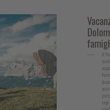
Vacanz
Dolomi
famigl
Il 
sce
app
fami
qua
acc
pic
ogn
Ino