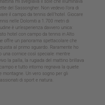
mattina mi svegliava il sole che illuminava
vette del Sassongher. Non vedevo l’ora di
vare il campo da tennis dell’hotel. Giocare
ennis nelle Dolomiti a 1.700 metri di
itudine è un’esperienza davvero unica:
sto hotel con campo da tennis in Alto
ge offre un panorama spettacolare che
quista al primo sguardo. Raramente ho
to una cornice così speciale: mentre
ivo la palla, la rugiada del mattino brillava
 campo e tutto intorno regnava la quiete
le montagne. Un vero sogno per gli
assionati di sport e natura.