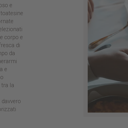
oso e
ltoatesine
ornate
selezionati
re corpo e
fresca di
mpo da
enerarmi
a e
ho
 tra la
o davvero
orizzati