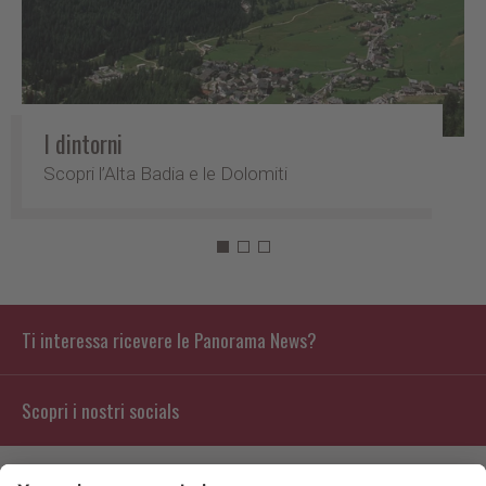
I dintorni
Scopri l’Alta Badia e le Dolomiti
Ti interessa ricevere le Panorama News?
Scopri i nostri socials
Contatto